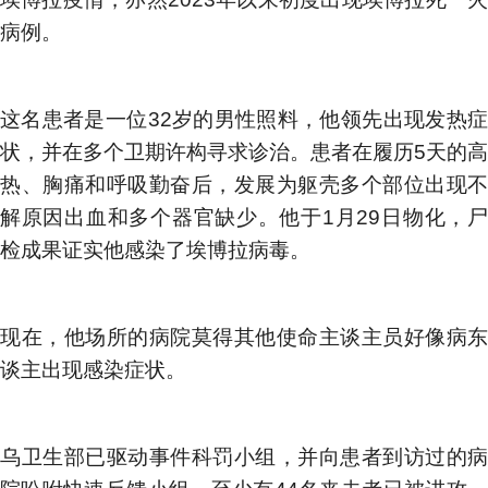
病例。
这名患者是一位32岁的男性照料，他领先出现发热症
状，并在多个卫期许构寻求诊治。患者在履历5天的高
热、胸痛和呼吸勤奋后，发展为躯壳多个部位出现不
解原因出血和多个器官缺少。他于1月29日物化，尸
检成果证实他感染了埃博拉病毒。
现在，他场所的病院莫得其他使命主谈主员好像病东
谈主出现感染症状。
乌卫生部已驱动事件科罚小组，并向患者到访过的病