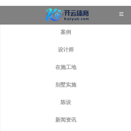
反波胆·软件
>
新闻资讯
>
案例
设计师
在施工地
别墅实施
陈设
新闻资讯