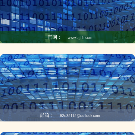
官网：
www.bjjlfh.com
邮箱：
92e35115@outlook.com