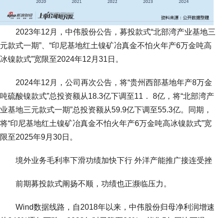
2023年12月，中伟股份公告，募投款式“北部湾产业基地三
元款式一期”、“印尼基地红土镍矿冶真金不怕火年产6万金吨高
冰镍款式”宽限至2024年12月31日。
2024年12月，公司再次公告，将“贵州西部基地年产8万金
吨硫酸镍款式”总投资额从18.3亿下调至11． 8亿，将“北部湾产
业基地三元款式一期”总投资额从59.9亿下调至55.3亿。同期，
将“印尼基地红土镍矿冶真金不怕火年产6万金吨高冰镍款式”宽
限至2025年9月30日。
境外业务毛利率下滑功绩加快下行 外洋产能推广接连受挫
前期募投款式阐扬不顺，功绩也正濒临压力。
Wind数据线路，自2018年以来，中伟股份归母净利润增速