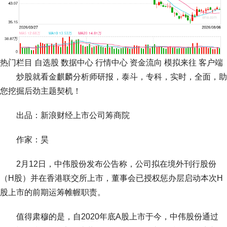
热门栏目 自选股 数据中心 行情中心 资金流向 模拟来往 客户端
炒股就看金麒麟分析师研报，泰斗，专科，实时，全面，助
您挖掘后劲主题契机！
出品：新浪财经上市公司筹商院
作家：昊
2月12日，中伟股份发布公告称，公司拟在境外刊行股份
（H股）并在香港联交所上市，董事会已授权惩办层启动本次H
股上市的前期运筹帷幄职责。
值得肃穆的是，自2020年底A股上市于今，中伟股份通过