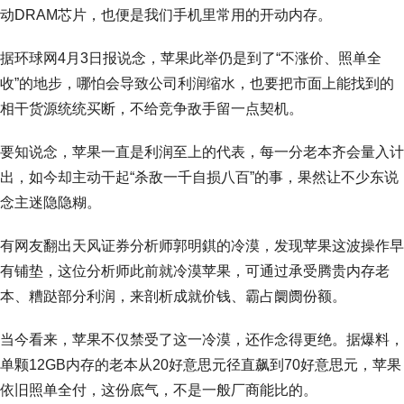
动DRAM芯片，也便是我们手机里常用的开动内存。
据环球网4月3日报说念，苹果此举仍是到了“不涨价、照单全
收”的地步，哪怕会导致公司利润缩水，也要把市面上能找到的
相干货源统统买断，不给竞争敌手留一点契机。
要知说念，苹果一直是利润至上的代表，每一分老本齐会量入计
出，如今却主动干起“杀敌一千自损八百”的事，果然让不少东说
念主迷隐隐糊。
有网友翻出天风证券分析师郭明錤的冷漠，发现苹果这波操作早
有铺垫，这位分析师此前就冷漠苹果，可通过承受腾贵内存老
本、糟跶部分利润，来剖析成就价钱、霸占阛阓份额。
当今看来，苹果不仅禁受了这一冷漠，还作念得更绝。据爆料，
单颗12GB内存的老本从20好意思元径直飙到70好意思元，苹果
依旧照单全付，这份底气，不是一般厂商能比的。