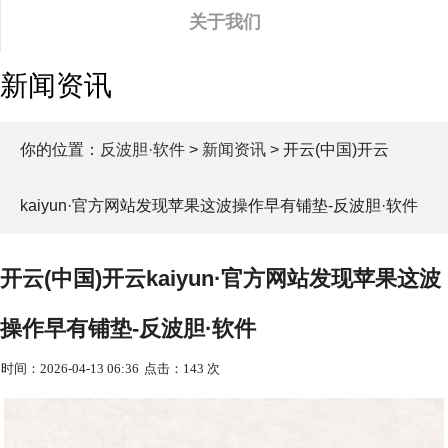
关于我们
新闻资讯
你的位置：
反波胆·软件
>
新闻资讯
> 开云(中国)开云
kaiyun·官方网站发现苹果这波操作早有铺垫-反波胆·软件
开云(中国)开云kaiyun·官方网站发现苹果这波
操作早有铺垫-反波胆·软件
时间：2026-04-13 06:36
点击：143 次