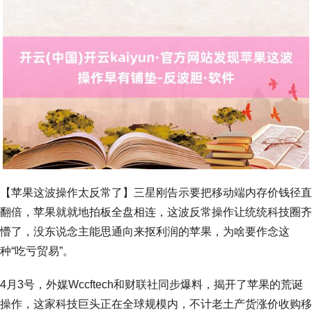
【苹果这波操作太反常了】三星刚告示要把移动端内存价钱径直
翻倍，苹果就就地拍板全盘相连，这波反常操作让统统科技圈齐
懵了，没东说念主能思通向来抠利润的苹果，为啥要作念这
种“吃亏贸易”。
4月3号，外媒Wccftech和财联社同步爆料，揭开了苹果的荒诞
操作，这家科技巨头正在全球规模内，不计老土产货涨价收购移