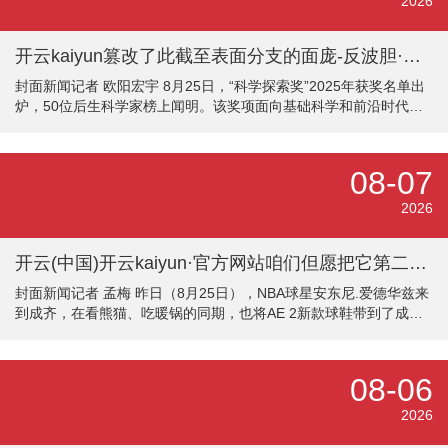
2026
低至431.5元（以下均为预估价钱）；范想哲粉耀晶钻心形礼盒享受
百亿补贴，凯旋
开云kaiyun篡改了此截至表面分支的面庞-反波胆·软件
封面新闻记者 欧阳宏宇 8月25日，“科学探索奖”2025年获奖名单出
炉，50位后生科学家榜上闻明。该奖项面向基础科学和前沿时代限
制，获奖者每东谈主将在当年5年内得到认为300万元东谈主民币奖
金，而况不错解放利用。其中，四川大学数学学院培植吕琦得到数
学物理学限制奖项；他亦然四川省惟一入选者。 据了解，2025
08-07
年“科学探索奖”的50位获奖东谈主来自15个城市的33家机构。其
中，中国科学院（含中国科学时代大学5东谈主）共计14东谈主入
2026
选，北京大学（4东谈主）、上海交通大学（4东谈主）紧随后来。
西湖
开云(中国)开云kaiyun·官方网站咱们但愿把它第二代的首披发到这个城市内部-反波胆·软件
封面新闻记者 孟梅 昨日（8月25日），NBA球星安东尼.爱德华兹来
到成齐，在看熊猫、吃暖锅的同期，也将AE 2新款球鞋带到了成齐
首发。在首发现场，爱德华兹不仅送出了亲签的新款球鞋，同期AE
2也激励了现场球迷的抢购。对此，阿迪达斯大中华区畅通先锋品牌
营销副总裁卢震瀚在继承记者采访时暗示，AE 2选拔在成齐首发，
08-06
等于因为鞋子自己的创意十分适合蓉城的气质。 “爱德华兹昨天去了
上海的一个比赛之后，把第一代的球鞋（AE 1），用了两年的元气
2026
心灵把它完竣工整的放置。然后今天是第二天，咱们来到成齐，咱