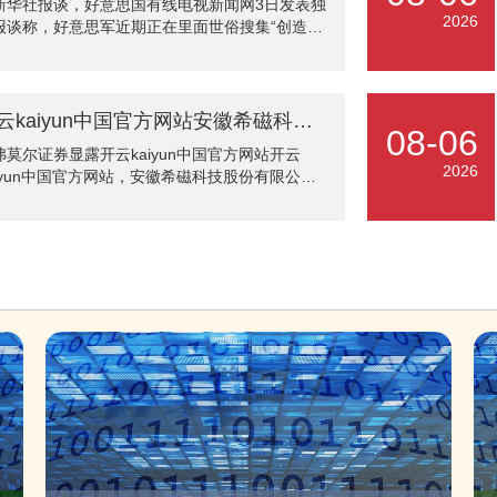
新华社报谈，好意思国有线电视新闻网3日发表独
0位获奖东谈主来自15个城市的33家机构。其中，
2026
报谈称，好意思军近期正在里面世俗搜集“创造性
国科学院（含中国科学时代大学5东谈主）共计
相称规”的打击伊朗决策，原因是空袭等传统打击
4东谈主入选，北京大学（4东谈主）、上海交通
夫效率有限，难以杀青好意思方对伊朗军事步履
学（4东谈主）紧随后来。西湖
沿路策划。 报谈征引别称知情东谈主士的话称，
意思军中央司令部谍报部门别称官员上周向大量
开云kaiyun中国官方网站安徽希磁科技股份有限公司向港交所提交上市请求书-反波胆·软件
08-06
方分析师发送电子邮件，骨子是“咱们正寻求创造
弗莫尔证券显露开云kaiyun中国官方网站开云
且相称规的新形状施压和刑事包袱伊朗”。另别称
2026
aiyun中国官方网站，安徽希磁科技股份有限公司
情东谈主士阐述此事，并暗示好意思军中央司令
港交所提交上市请求书，联席保荐东说念主为中
承认需重新扫视现存战术，现在正评估整个可能
建投海外、广发证券（香港）。
策。 对此，好意思军中央司令部发言东谈主在一