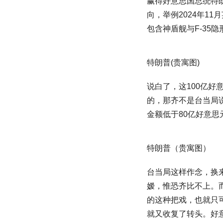
赢得好意思国总统特
向，举例2024年1
包含神盾舰与F-35
特朗普(贵寓图)
说白了，这100亿
的，那齐不是台当局
金额低于80亿好意
特朗普（贵寓图）
台当局这样作念，换
嫒，惟恐齐比不上。
的这种把戏，也就只可
就又收复了转头。好