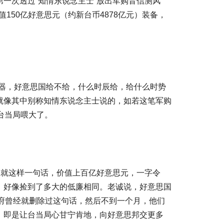
一次透过“知情东说念主士”放出军购音信测风
150亿好意思元（约新台币4878亿元）装备，
火器，好意思国给不给，什么时辰给，给什么时势
就像其中别称知情东说念主士说的，如若这笔军购
台当局喂大了。
。就这样一句话，价值上百亿好意思元，一字令
，好像捡到了多大的低廉相同。老诚说，好意思国
登政府曾经就删除过这句话，然后不到一个月，他们
，即是让台当局心甘宁肯地，向好意思邦交更多