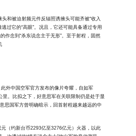
掖头和被迫射频元件反辐照诱掖头可能齐被“收入
难逃过它的“高眼”。况且，它还可能具备通过专用
的作念到“杀东说念主于无形”。至于射程，固然
机
弹，此外中国空军官方发布的像片夸耀，自如军
0公里。比拟之下，好意思军在关联限制仍是处于显
“好意思国军方曾明确暗示，回首射程越来越远的中
（约新台币2293亿至3276亿元）火器，以此