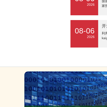
据
5
2026
家
中
且
1
工
大
的
好
08-06
军
利
性
2026
k
知
向
部
信
决