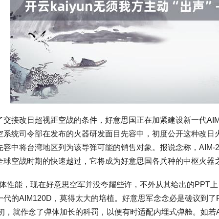
交接改日超视距空战的条件，好意思国正在加紧建设新一代AIM-
空系统司令部在发布的火器研发面目先容中，初度公开这种改日
容中将台湾地区列为该导弹可能的销售对象。报说念称，AIM-
全球空战时期的快速越过，它将成为好意思国各兵种的中枢火器
的具体性能，现在好意思空军并没夸耀些许，不外从其给出的PPT上
代的AIM120D，莫得太大的培植。好意思军念念必是磋议到了
发之初，就作念了弹体加长的科罚，以便有时适配内埋式弹舱。如若