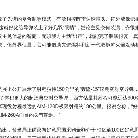
致了先进的复合制导模式，有源相控阵雷达诱掖头、红外成像诱
这就好比给导弹装上了好几双“眼睛”，岂论主见奈何装潢，齐很
取主见信息的智商，无须我方主动“出声”，就能完了装潢报复，真
掩，但外界估量，它可能借助先进燃料和新一代双脉冲火箭发动
展上公开展示了射程独特150公里的“轰隆-15”汉典空对空导
载了体积更大的超汉典空对空导弹，西方估量其射程可能远达30
现役射程最远的AIM-120D极限射程约180公里。报说念称，
M-260A面目的关节能源。”
出，台当局正磋议向好意思国采购金额介于70亿至100亿好意思元