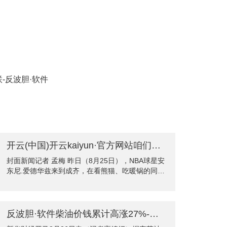
-反波胆·软件
开云(中国)开云kaiyun·官方网站咱们但愿把它第二代的首披发到这个城市内部-反波胆·软件
封面新闻记者 孟梅 昨日（8月25日），NBA球星安
东尼.爱德华兹来到成齐，在看熊猫、吃暖锅的同
期，也将AE 2新款球鞋带到了成齐首发。在首发现
场，爱德华兹不仅送出了亲签的新款球鞋，同期AE
2也激励了现场球迷的抢购。对此，阿迪达斯大中华
区畅通先锋品牌营销副总裁卢震瀚在继承记者采访
反波胆·软件柴油价钱累计高涨27%-反波胆·软件
时暗示，AE 2选拔在成齐首发，等于因为鞋子自己