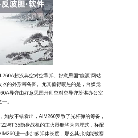
260A超汉典空对空导弹。好意思国“能源”网站
火器的外形筹备图。尤其值得暖热的是，台媒觉
260A导弹由好意思国舟师空对空导弹筹谋办公室
之一。
，如故不错看出，AIM260罗致了光杆弹的筹备，
F22与F35隐身战机的主火器舱均为内埋式，标配
AIM260进一步加多弹体长度，那么其弗成能被塞