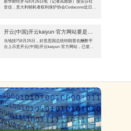
新华财经罗马8月26日电（记者高婧妍）据安莎社
的创意十分适合蓉城的气质。 “爱德华兹昨天去了上
音信，意大利销耗者权利保护协会Codacons近日示
海的一个比赛之后，把第一代的球鞋（AE 1），用
意，夙昔五年间反波胆·软件，柴油价钱累计高涨
了两年的元气心灵把它完竣工整的放置。然后今天
27%，汽油价钱高涨21.7%。 笔据Codacons基于
是第二天，咱们来到成齐，咱们
官方数据的分析，在8月15日前后一周内，意大利
寰球加油站的汽油平均价钱为每升1.701欧元，柴油
开云(中国)开云kaiyun·官方网站要是好意思国联邦储备委员会理事莉萨·库克不去职-反波胆·软件
为每升1.631欧元。比较之下，2020年同时，汽油
当地技巧8月25日，好意思国总统特朗普在酬酢平
价钱为每升1.398欧元，柴油为1.284欧元。
台上示意开云(中国)开云kaiyun·官方网站，已签署
Codacons指出，这么的涨幅，在数百万次汽车出行
文献，废除好意思联储理事库克职位，立即见效。
的重迭之下，相当于给意大利家庭带来了数以亿计
据新华社此前报谈，好意思国总统特朗普于8月22
欧元
日示意，要是好意思国联邦储备委员会理事莉萨·库
克不去职，“我就会撤职她”。 好意思国联邦住房金
融署署长比尔·普尔特20日公开指认库克曾同期将两
处房产陈说为其“主要住宅”以获得更优惠贷款利率
开云(中国)开云kaiyun·官方网站，并向法则部提交
一份刑事指控。特朗普今日晚些技巧在酬酢媒体上
转发干系报谈并称“库