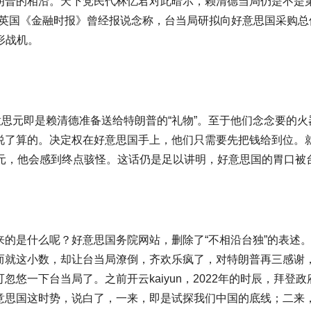
朗普的相沿。天下党民代林忆君对此暗示，赖清德当局仍是不是第
1月英国《金融时报》曾经报说念称，台当局研拟向好意思国采购总值
隐形战机。
好意思元即是赖清德准备送给特朗普的“礼物”。至于他们念念要的
说了算的。决定权在好意思国手上，他们只需要先把钱给到位。
思元，他会感到终点骇怪。这话仍是足以讲明，好意思国的胃口被
来的是什么呢？好意思国务院网站，删除了“不相沿台独”的表述
而就这小数，却让台当局潦倒，齐欢乐疯了，对特朗普再三感谢
忽悠一下台当局了。之前开云kaiyun，2022年的时辰，拜
意思国这时势，说白了，一来，即是试探我们中国的底线；二来