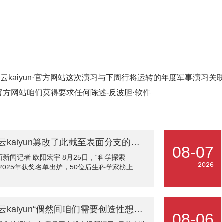
开云kaiyun·官方网站这次演习与下周行将运转的年度军事演习关联
un官方网站咱们莫得要求任何陈述-反波胆·软件
开云kaiyun篡改了此截至表面分支的面庞-反波胆·软件
08-07
面新闻记者 欧阳宏宇 8月25日，“科学探索
2026
”2025年获奖名单出炉，50位后生科学家榜上闻
。该奖项面向基础科学和前沿时代限制，获奖者
东谈主将在当年5年内得到认为300万元东谈主民
奖金，而况不错解放利用。其中，四川大学数学
院培植吕琦得到数学物理学限制奖项；他亦然四
开云kaiyun“偶然间咱们需要创造性想维-反波胆·软件
08-06
省惟一入选者。 据了解，2025年“科学探索奖”的