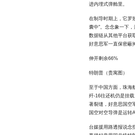
进内埋式弹舱里。
在制导时期上，它罗
囊中”。念念象一下，
数据链从其他平台获
好意思军一直保密蔽
伸开剩余66%
特朗普（贵寓图）
至于中国方面，珠海航
歼-16往还机仍是挂
著裂缝，好意思国空军
国空对空导弹是运转AI
台媒援用路透报说念指