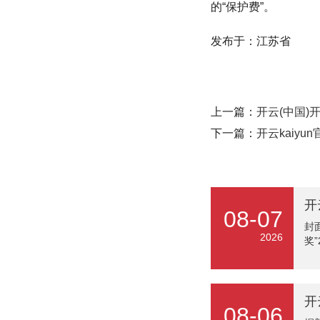
的“保护费”。
发布于：江苏省
上一篇：
开云(中国)
下一篇：
开云kaiy
08-07
封
2026
奖
明
每
币
学
08-06
川