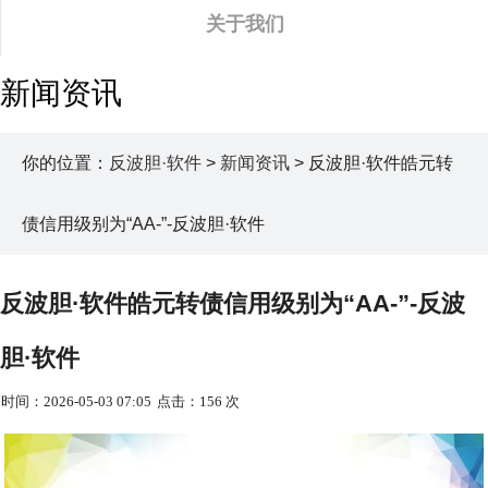
关于我们
新闻资讯
你的位置：
反波胆·软件
>
新闻资讯
> 反波胆·软件皓元转
债信用级别为“AA-”-反波胆·软件
反波胆·软件皓元转债信用级别为“AA-”-反波
胆·软件
时间：2026-05-03 07:05
点击：156 次