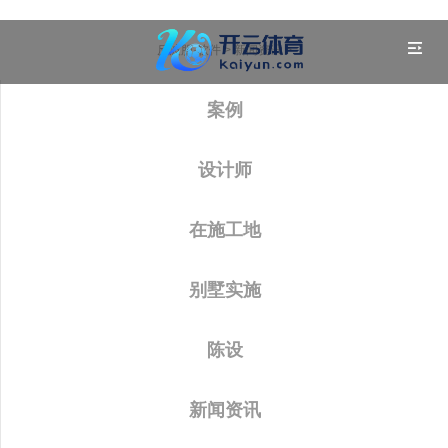
反波胆·软件
>
新闻资讯
>
案例
设计师
在施工地
别墅实施
陈设
新闻资讯