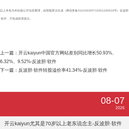
以上本色为本站据公开信息整理，由智能算法生成（网信算备310104345710301240019号）反波胆
·软件，不组成投资提出。
上一篇：
开云kaiyun中国官方网站差别同比增长50.93%、
6.32%、9.52%-反波胆·软件
下一篇：
反波胆·软件转股溢价率41.34%-反波胆·软件
08-07
2026
开云kaiyun尤其是70岁以上老东说念主-反波胆·软件