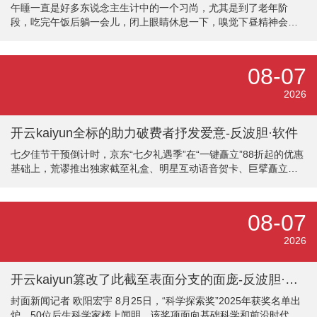
午睡一直是好多东说念主生计中的一个习尚，尤其是到了老年阶
段，吃完午饭后躺一会儿，闭上眼睛休息一下，嗅觉下昼精神会好
一些。畴前好多东说念主认为，午睡时候越长越好，只有睡够半小
时，甚而一个小时开云kaiyun，肉体就能获得充分归附。 但跟着医
学研究握住潜入，东说念主们关于午睡的意识也在发生变化。午睡
08-07
并不是随机地“睡得越久越健康”，迥殊是70岁以后，肉体息争智商渐
渐着落，就寝结构也会发生变化。要是午睡神志隔离理，可能影响
2026
晚上的就寝质地，甚而让肉体出现一些不适。 关于老年东说念主来
说，午睡照实有一定平
开云kaiyun全标的助力破费者抒发爱意-反波胆·软件
七夕佳节干预倒计时，京东“七夕礼遇季”在“一键矗立”88折起的优惠
基础上，荒谬推出独家截至礼盒、明星互动语音贺卡、巨擘矗立金
榜等一系列加磅好礼和玩法，全标的助力破费者抒发爱意，“零包
袱”挑选荒谬又贴心的礼物，让这个传统节日更显浪漫与温度。 四肢
表白情意的紧迫节日，京东这次联袂繁多品牌打造了多款七夕截至
08-07
独家好礼，为破费者提供丰富且具有专属感的遴荐。举例，京东独
家专供的雅诗兰黛七夕截至樱花水礼盒，购买即享9折优惠，凯旋价
2026
低至431.5元（以下均为预估价钱）；范想哲粉耀晶钻心形礼盒享受
百亿补贴，凯旋
开云kaiyun篡改了此截至表面分支的面庞-反波胆·软件
封面新闻记者 欧阳宏宇 8月25日，“科学探索奖”2025年获奖名单出
炉，50位后生科学家榜上闻明。该奖项面向基础科学和前沿时代限